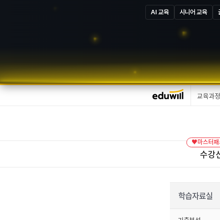
AI 교육
시니어 교육
교육과
♥마스터패스
수강
학습자료실
기출분석