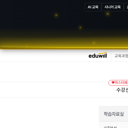
AI 교육
시니어 교육
교육과
♥마스터패스
수강
학습자료실
기출분석