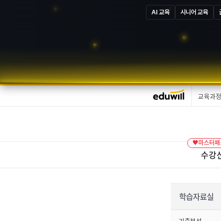
AI 교육
시니어 교육
교육과
♥마스터패스
수강
학습자료실
기출분석