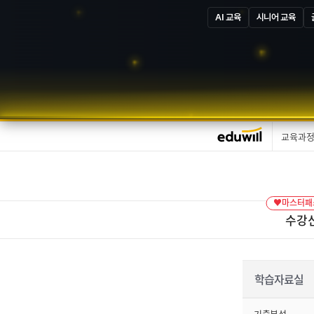
AI 교육
시니어 교육
교육과
♥마스터패스
수강
학습자료실
기출분석