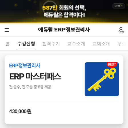
5
8
7
만
회원의 선택,
근거보기
에듀윌
은 합격이다!
에듀윌 ERP정보관리사
홈
수강신청
합격수기
교수소개
교재소개
무료
430,000원