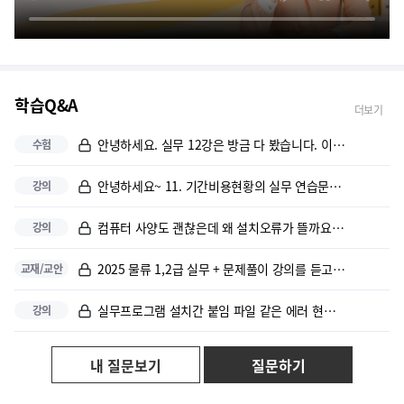
erp 2급 합격!!
ERP정보관리사 회계,인사1급
ERP정보관리사 회계1급 합격후기
학습Q&A
더보기
ERP 인사2급 자격증 취득
안녕하세요. 실무 12강은 방금 다 봤습니다. 이론은 하나도 못 봤어요;...
수험
ERP합격후기
안녕하세요~ 11. 기간비용현황의 실무 연습문제에서 '조회기간비용...
강의
온라인강의 회계강사님들 중 최고이신듯!
컴퓨터 사양도 괜찮은데 왜 설치오류가 뜰까요 사진확인 부탁드립니다.
강의
강의가 꼼꼼해서 좋습니다.
2025 물류 1,2급 실무 + 문제풀이 강의를 듣고 있습니다 교수님은 ...
교재/교안
교수님이 강의에 열의가 있고 무료강의로 전체 강의를 다 들을 수 있어서 ...
실무프로그램 설치간 붙임 파일 같은 에러 현상으로 설치가 되지 않습니다....
강의
발음이 좋으셔서 귀에 쏙 들어옵니다.
내 질문보기
질문하기
강의가 재미있고 잘 정리된 설명이라 수강하기에 좋은것 같다.