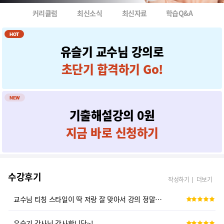
커리큘럼
최신소식
최신자료
학습Q&A
가끔 당황하시는 모습이 매력적이신 유슬기 강사님 덕분에 합격했네요 ㅎㅎ
HOT
ERP 인사 회계 합격!!
유슬기 교수님 강의로
초단기 합격하기 Go!
ERP 회계 2급 합격 후기
우왕!! 놀랍당!! 김연아가 피겨스케이팅의 표본이라면 유슬기교수님은 티칭의 표본입나다!
NEW
기출해설강의 0원
erp 회계 1급 합격
지금 바로 신청하기
회계1급 합격 후기
합격했습니다.
수강후기
작성하기
더보기
교수님 티칭 스타일이 딱 저랑 잘 맞아서 강의 정말 만족스럽게 들었습니다!
유슬기 강사님 감사합니당~!