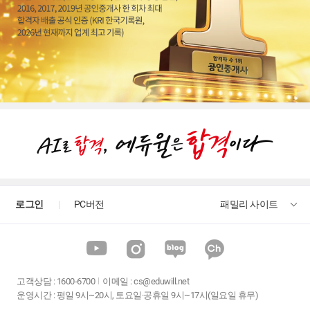
유슬기교수님 강의 너무 좋습니다
너무 좋습니다 어려운 내용 이해가 잘됩니다
교수님께서 기억에 잘 남을 수 있게 설명해주셔서 좋습니다!!
지금까지 회계와 세무를 독학으로만 공부를 하다가 인터넷 강의를 처음 듣게...
좋아요~
좋습니다
로그인
PC버전
패밀리 사이트
좋은 강의 감사합니다
열정이 어마어마 하십니다
초보자도 알아듣기 쉽도록 부연설명 까지 적절히 하시면서 강의해주셔서 듣기...
고객상담
:
1600-6700
이메일 :
cs@eduwill.net
운영시간 : 평일 9시~20시, 토요일·공휴일 9시~17시(일요일 휴무)