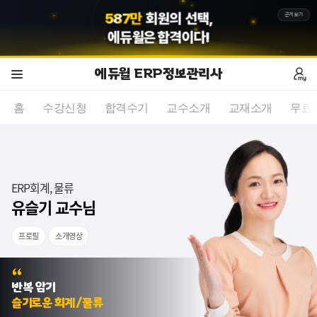
5
8
7
만
회원의 선택,
근거보기
에듀윌
은 합격이다!
에듀윌 ERP정보관리사
홈
수강신청
합격수기
교수소개
교재소개
무료
ERP회계, 물류
유슬기 교수님
프로필
소개영상
회계 1급 합격했습니다!
반복 암기
슬기로운 회계/물류
교수님 너무 감사합니다 합격했어여!!!